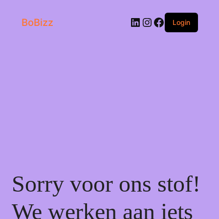
LinkedIn
Instagram
Facebook
BoBizz
Login
Sorry voor ons stof!
We werken aan iets