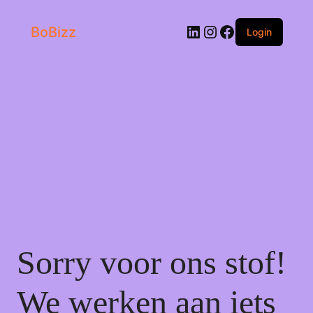
LinkedIn
Instagram
Facebook
BoBizz
Login
Sorry voor ons stof!
We werken aan iets