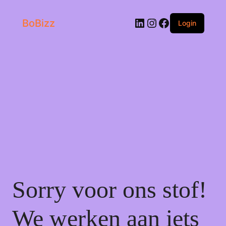
LinkedIn
Instagram
Facebook
BoBizz
Login
Sorry voor ons stof!
We werken aan iets