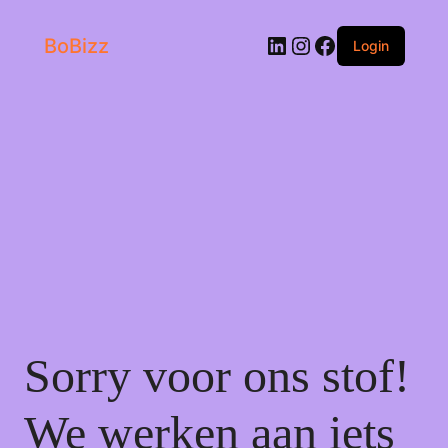
LinkedIn
Instagram
Facebook
BoBizz
Login
Sorry voor ons stof!
We werken aan iets