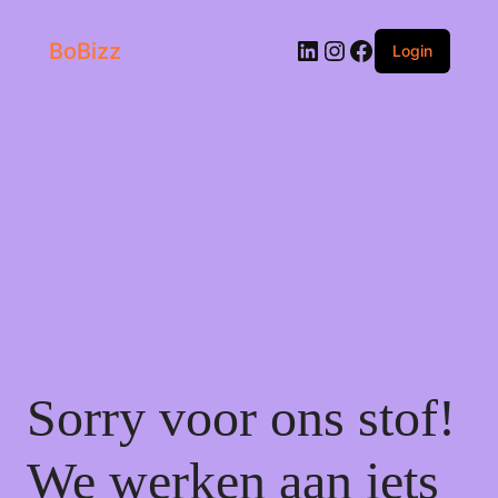
LinkedIn
Instagram
Facebook
BoBizz
Login
Sorry voor ons stof!
We werken aan iets